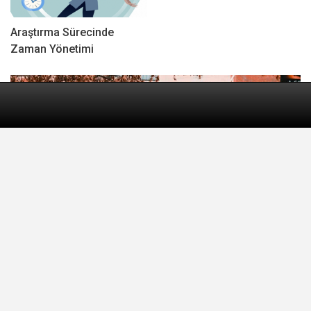
Araştırma Sürecinde
Zaman Yönetimi
Ana sayfa
Webinarlar
Konular
Yurtdışında Okumanın Avantajları Nelerdir?
Hakkimizda
Sep 1, 2016
0
Daha fazla