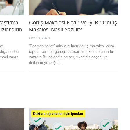
Araştırma
Görüş Makalesi Nedir Ve İyi Bir Görüş
ızlandırın
Makalesi Nasıl Yazılır?
Oct 10, 2020
sel
‘Position paper’ adıyla bilinen görüş makalesi veya
klığa neden
raporu, belli bir görüşü tartışan ve fikirleri sunan bir
imsel yayın
yazıdır. Bu belgenin amacı, fikrinizin geçerli ve
dinlenmeye değer…
Doktora öğrencileri için ipuçları