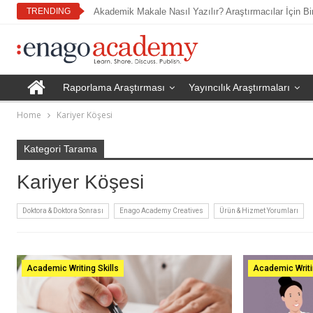
TRENDING
Akademik Makale Nasıl Yazılır? Araştırmacılar İçin Bi
Raporlama Araştırması
Yayıncılık Araştırmaları
Home
Kariyer Köşesi
Kategori Tarama
Kariyer Köşesi
Doktora & Doktora Sonrası
Enago Academy Creatives
Ürün & Hizmet Yorumları
Academic Writing Skills
Academic Writi