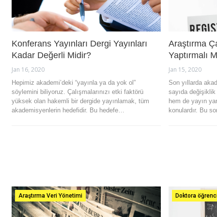
Konferans Yayınları Dergi Yayınları
Araştırma Ça
Kadar Değerli Midir?
Yaptırmalı M
Jan 16, 2020
Jan 15, 2020
Hepimiz akademi’deki “yayınla ya da yok ol”
Son yıllarda aka
söylemini biliyoruz. Çalışmalarınızı etki faktörü
sayıda değişiklik
yüksek olan hakemli bir dergide yayınlamak, tüm
hem de yayın yanl
akademisyenlerin hedefidir. Bu hedefe…
konulardır. Bu s
Araştırma Veri Yönetimi
Doktora öğrencil