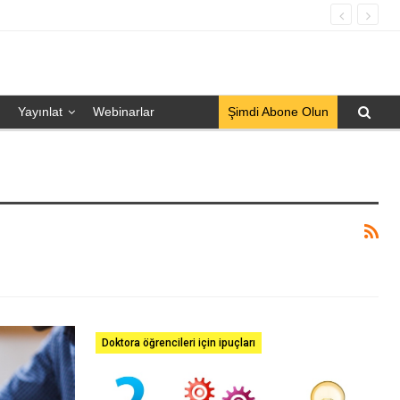
Yayınlat
Webinarlar
Şimdi Abone Olun
Doktora öğrencileri için ipuçları