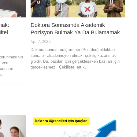
mak:
Doktora Sonrasında Akademik
itel
Pozisyon Bulmak Ya Da Bulamamak
Apr 7, 2020
Doktora sonrası araştırmacı (Postdoc) olduktan
sonra bir akademisyen olmak, çekiliş kazanmak
 korunmasının
gibidir. Bu, bazıları için gerçekleşirken bazıları için
 veri
gerçekleşmez. Çekilişte, artık…
acıların
en…
Doktora öğrencileri için ipuçları