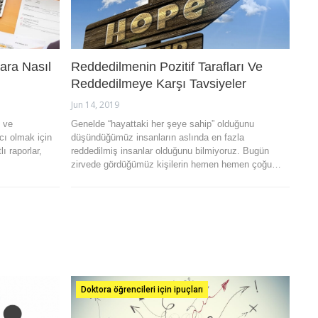
lara Nasıl
Reddedilmenin Pozitif Tarafları Ve
Reddedilmeye Karşı Tavsiyeler
Jun 14, 2019
ı ve
Genelde “hayattaki her şeye sahip” olduğunu
mcı olmak için
düşündüğümüz insanların aslında en fazla
ı raporlar,
reddedilmiş insanlar olduğunu bilmiyoruz. Bugün
zirvede gördüğümüz kişilerin hemen hemen çoğu…
Doktora öğrencileri için ipuçları