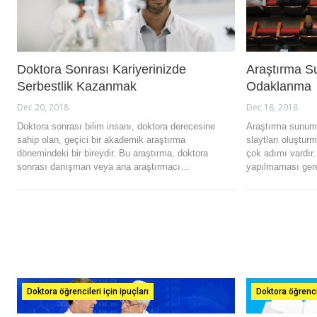
Doktora Sonrası Kariyerinizde
Araştırma S
Serbestlik Kazanmak
Odaklanma
Dec 20, 2018
Dec 18, 2018
Doktora sonrası bilim insanı, doktora derecesine
Araştırma sunumu
sahip olan, geçici bir akademik araştırma
slaytları oluştur
dönemindeki bir bireydir. Bu araştırma, doktora
çok adımı vardır
sonrası danışman veya ana araştırmacı…
yapılmaması ger
Doktora öğrencileri için ipuçları
Doktora öğrencil