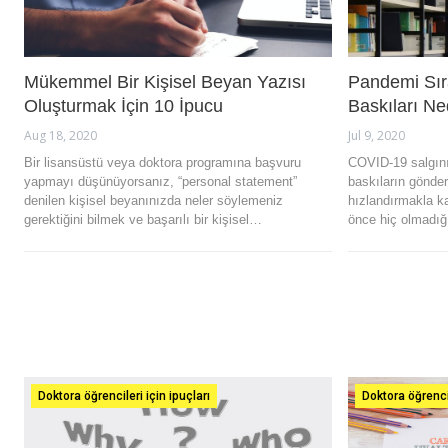
Mükemmel Bir Kişisel Beyan Yazısı
Pandemi Sır
Oluşturmak İçin 10 İpucu
Baskıları N
Aug 18, 2020
Jul 9, 2020
Bir lisansüstü veya doktora programına başvuru
COVID-19 salgını,
yapmayı düşünüyorsanız, “personal statement”
baskıların gönde
denilen kişisel beyanınızda neler söylemeniz
hızlandırmakla k
gerektiğini bilmek ve başarılı bir kişisel…
önce hiç olmadığ
Doktora öğrencileri için ipuçları
Doktora öğrencil