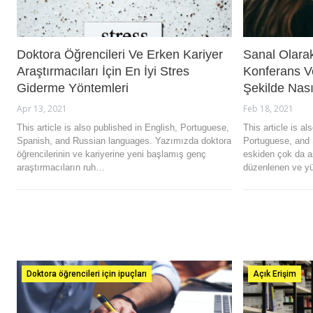
Doktora Öğrencileri Ve Erken Kariyer
Sanal Olara
Araştırmacıları İçin En İyi Stres
Konferans V
Giderme Yöntemleri
Şekilde Nasıl
Apr 13, 2021
Feb 18, 2021
This article is also published in English, Portuguese,
This article is al
Spanish, and Russian languages. Yazımızda doktora
Portuguese, and
öğrencilerinin ve kariyerine yeni başlamış genç
eskiden çok da a
araştırmacıların ruh…
düzenlenen ve y
Doktora öğrencileri için ipuçları
Açık Erişim