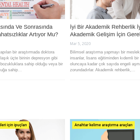
asında Ve Sonrasında
İyi Bir Akademik Rehberlik İy
ahatsızlıklar Artıyor Mu?
Akademik Gelişim İçin Gerek
Mar 5, 2020
pılan bir araştırmada doktora
Bilimsel araştırma yapmayı bir meslek
klaşık üçte birinin depresyon gibi
insanlar, lisans eğitiminden kıdemli bir
ik bozukluklara sahip olduğu veya bir
oluncaya kadar çok sayıda engeli aş
kluğa sahip…
zorundadırlar. Akademik rehberlik,…
eri için ipuçları
Anahtar kelime araştırma araçları