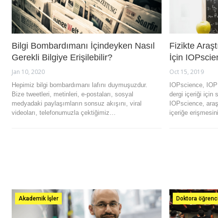
Bilgi Bombardımanı İçindeyken Nasıl
Fizikte Araş
Gerekli Bilgiye Erişilebilir?
İçin IOPscie
Jan 10, 2020
Oct 15, 2019
Hepimiz bilgi bombardımanı lafını duymuşuzdur.
IOPscience, IOP 
Bize tweetleri, metinleri, e-postaları, sosyal
dergi içeriği için
medyadaki paylaşımların sonsuz akışını, viral
IOPscience, araşt
videoları, telefonumuzla çektiğimiz…
içeriğe erişmesi
Akademik İşler
Doktora öğrencil