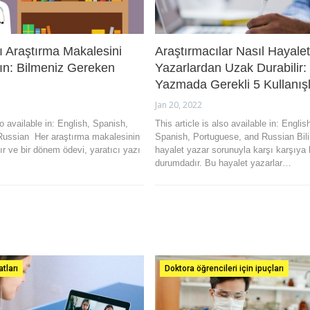
ı Araştırma Makalesini
Araştırmacılar Nasıl Hayalet
ın: Bilmeniz Gereken
Yazarlardan Uzak Durabilir:
Yazmada Gerekli 5 Kullanışl
Jan 20, 2022
so available in: English, Spanish,
This article is also available in: Englis
Russian Her araştırma makalesinin
Spanish, Portuguese, and Russian Bil
dır ve bir dönem ödevi, yaratıcı yazı
hayalet yazar sorunuyla karşı karşıya 
durumdadır. Bu hayalet yazarlar…
atları
Doktora öğrencileri için ipuçları