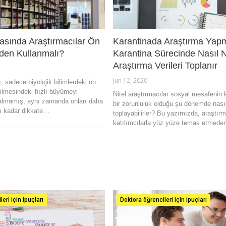
asında Araştırmacılar Ön
Karantinada Araştırma Yap
eden Kullanmalı?
Karantina Sürecinde Nasıl N
Araştırma Verileri Toplanır
Jun 12, 2020
 sadece biyolojik bilimlerdeki ön
rilmesindeki hızlı büyümeyi
Nitel araştırmacılar sosyal mesafenin
almamış, aynı zamanda onları daha
bir zorunluluk olduğu şu dönemde nasıl
ı kadar dikkate…
toplayabilirler? Bu yazımızda, araştırm
katılımcılarla yüz yüze temas etmed
eri için ipuçları
Doktora öğrencileri için ipuçları