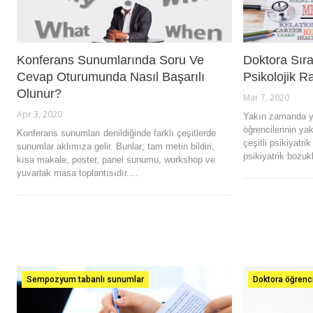
Konferans Sunumlarında Soru Ve
Doktora Sır
Cevap Oturumunda Nasıl Başarılı
Psikolojik R
Olunur?
Mar 7, 2020
Apr 3, 2020
Yakın zamanda ya
öğrencilerinin ya
Konferans sunumları denildiğinde farklı çeşitlerde
çeşitli psikiyatr
sunumlar aklımıza gelir. Bunlar; tam metin bildiri,
psikiyatrik bozu
kısa makale, poster, panel sunumu, workshop ve
yuvarlak masa toplantısıdır.…
Sempozyum tabanlı sunumlar
Doktora öğrencil