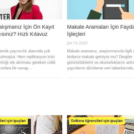
lışmanız İçin Ön Kayıt
Makale Aramaları İçin Fayda
ısınız? Hızlı Kılavuz
İşleçleri
Jan 14, 2020
demik yayıncılık alanında çok
Makale aramanız, araştırmanızla ilgili
 olmuştur. Hem replikasyon krizi
binlerce makale getiriyor mu? Dergiler
ılığı ele alınması gereken ciddi
görünürlüklerini ve okunurluklarını artt
orunlara bir cevap…
yayınlarını dizinleme veri tabanlarınd
eri için ipuçları
Doktora öğrencileri için ipuçları