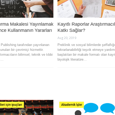
tırma Makalesi Yayınlamak
Kayıtlı Raporlar Araştırmacı
nce Kullanmanın Yararları
Katkı Sağlar?
Aug 20, 2019
Publishing tarafından yayınlanan
Preklinik ve sosyal bilimlerde şeffaflığ
 sunulan bir çevrimiçi hizmettir.
tekrarlanabilirliği teşvik etmeye yardı
ırmacıların bilimsel, teknik ve tıbbi
başlatılan bir makale formatı olan kayıtl
ni…
biyolojik literatüre…
eri için ipuçları
Akademik İşler