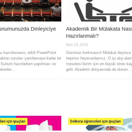
unumunuzda Dinleyiciye
Akademik Bir Mülakata Nası
Hazırlanmalı?
Nov 29, 2016
 hazırlamanın, etkili PowerPoint
Gözünüz korkmasın! Mülakat deyince
maktan soruları yanıtlamaya kadar bir
hepimiz heyecanlanırız. O işi alıp al
. Sunum hazırlarken yapılması ve
meselesi bizim için en büyük stres ka
ekenler…
gelir. Akademi dünyasında da durum…
eri için ipuçları
Doktora öğrencileri için ipuçları