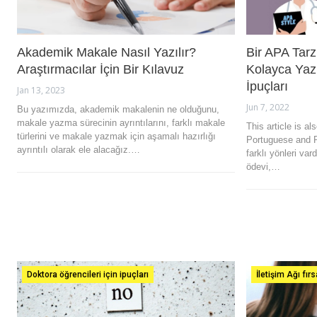
Akademik Makale Nasıl Yazılır?
Bir APA Tarz
Araştırmacılar İçin Bir Kılavuz
Kolayca Yaz
İpuçları
Jan 13, 2023
Jun 7, 2022
Bu yazımızda, akademik makalenin ne olduğunu,
makale yazma sürecinin ayrıntılarını, farklı makale
This article is al
türlerini ve makale yazmak için aşamalı hazırlığı
Portuguese and 
ayrıntılı olarak ele alacağız.…
farklı yönleri var
ödevi,…
Doktora öğrencileri için ipuçları
İletişim Ağı fırs