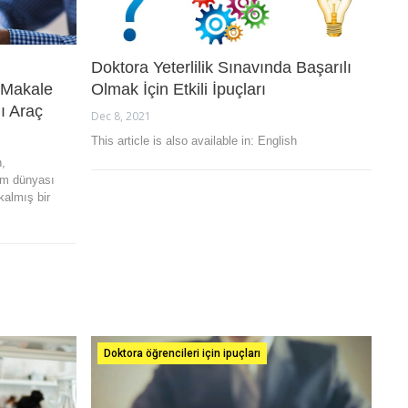
Doktora Yeterlilik Sınavında Başarılı
 Makale
Olmak İçin Etkili İpuçları
ı Araç
Dec 8, 2021
This article is also available in: English
h,
im dünyası
kalmış bir
Doktora öğrencileri için ipuçları