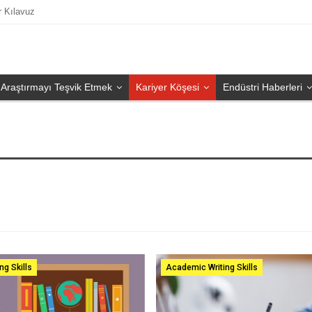
r Kılavuz
Araştırmayı Teşvik Etmek
Kariyer Köşesi
Endüstri Haberleri
ng Skills
Academic Writing Skills