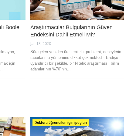
lı Boole
Araştırmacılar Bulgularının Güven
Endeksini Dahil Etmeli Mi?
Jan 13, 2020
 olmayan,
Süregelen yeniden üretilebilirlik problemi, deneylerin
raporlanma yöntemine dikkat çekmektedir. Endişe
ırmak için
uyandırıcı bir şekilde, bir Nitelik araştırması , bilim
a…
adamlarının %70'inin…
Doktora öğrencileri için ipuçları