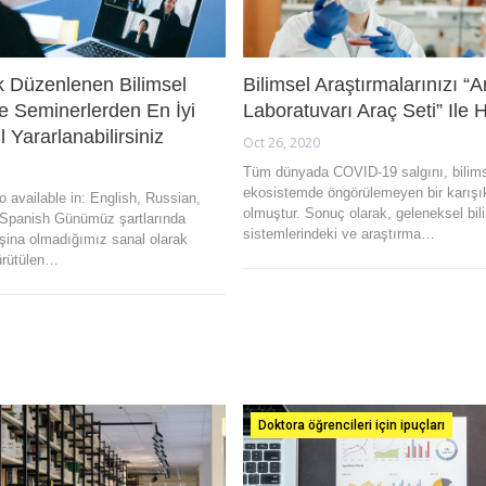
k Düzenlenen Bilimsel
Bilimsel Araştırmalarınızı “
e Seminerlerden En İyi
Laboratuvarı Araç Seti” Ile H
 Yararlanabilirsiniz
Oct 26, 2020
Tüm dünyada COVID-19 salgını, bilim
ekosistemde öngörülemeyen bir karışı
so available in: English, Russian,
olmuştur. Sonuç olarak, geleneksel bil
 Spanish Günümüz şartlarında
sistemlerindeki ve araştırma…
şina olmadığımız sanal olarak
ürütülen…
Doktora öğrencileri için ipuçları