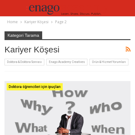
Home
Kariyer Köşesi
Page 2
Kategori Tarama
Kariyer Köşesi
Doktora & Doktora Sonrası
Enago Academy Creatives
Ürün & Hizmet Yorumları
Doktora öğrencileri için ipuçları