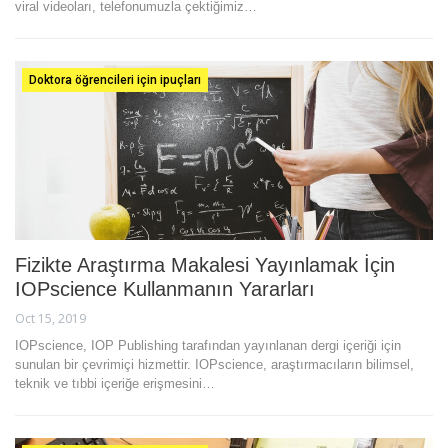
viral videoları, telefonumuzla çektiğimiz…
Doktora öğrencileri için ipuçları
Fizikte Araştırma Makalesi Yayınlamak İçin
IOPscience Kullanmanın Yararları
Oct 15, 2019
IOPscience, IOP Publishing tarafından yayınlanan dergi içeriği için
sunulan bir çevrimiçi hizmettir. IOPscience, araştırmacıların bilimsel,
teknik ve tıbbi içeriğe erişmesini…