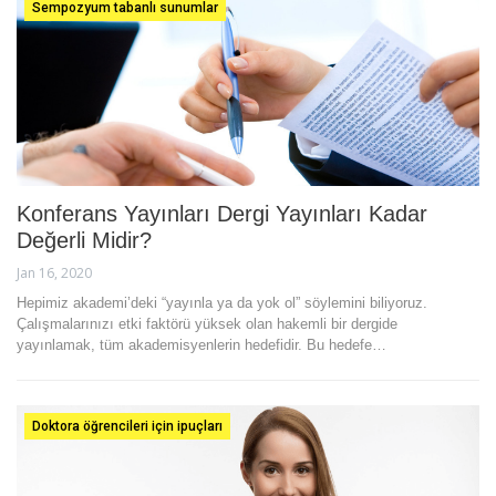
Sempozyum tabanlı sunumlar
Konferans Yayınları Dergi Yayınları Kadar
Değerli Midir?
Jan 16, 2020
Hepimiz akademi’deki “yayınla ya da yok ol” söylemini biliyoruz.
Çalışmalarınızı etki faktörü yüksek olan hakemli bir dergide
yayınlamak, tüm akademisyenlerin hedefidir. Bu hedefe…
Doktora öğrencileri için ipuçları