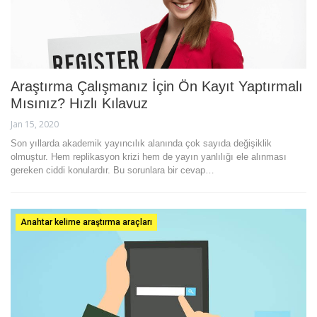
Araştırma Çalışmanız İçin Ön Kayıt Yaptırmalı
Mısınız? Hızlı Kılavuz
Jan 15, 2020
Son yıllarda akademik yayıncılık alanında çok sayıda değişiklik
olmuştur. Hem replikasyon krizi hem de yayın yanlılığı ele alınması
gereken ciddi konulardır. Bu sorunlara bir cevap…
Anahtar kelime araştırma araçları