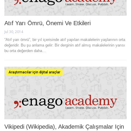
Atıf Yarı Ömrü, Önemi Ve Etkileri
Jul 30, 2014
“Atıf yarı ömrü”, bir yıl içerisinde atıf yapılan makalelerin yaşlarının orta
değeridir. Bu şu anlama gelir: Bir derginin atıf almış makalelerinin yarısı
bu orta değerden daha…
Araştırmacılar için dijital araçlar
Vikipedi (Wikipedia), Akademik Çalışmalar Için