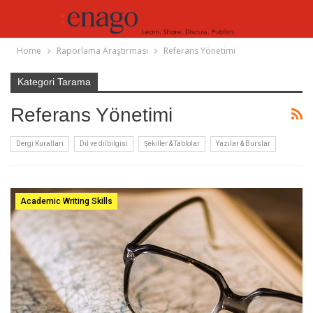
Home
Raporlama Araştırması
Referans Yönetimi
Kategori Tarama
Referans Yönetimi
Dergi Kuralları
Dil ve dilbilgisi
Şekiller & Tablolar
Yazılar & Burslar
Academic Writing Skills