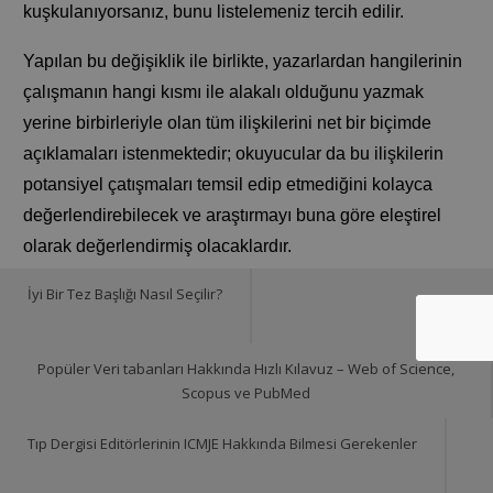
kuşkulanıyorsanız, bunu listelemeniz tercih edilir.
Yapılan bu değişiklik ile birlikte, yazarlardan hangilerinin
çalışmanın hangi kısmı ile alakalı olduğunu yazmak
yerine birbirleriyle olan tüm ilişkilerini net bir biçimde
açıklamaları istenmektedir; okuyucular da bu ilişkilerin
potansiyel çatışmaları temsil edip etmediğini kolayca
değerlendirebilecek ve araştırmayı buna göre eleştirel
olarak değerlendirmiş olacaklardır.
İyi Bir Tez Başlığı Nasıl Seçilir?
ICMJE, ayrıca, yazarların mevcut formun yazılımında
giderek daha fazla sorunla karşılaştıklarını kabul
etmektedir. Buna ek olarak, bilgileri farklı formatlarda
Popüler Veri tabanları Hakkında Hızlı Kılavuz – Web of Science,
tekrar tekrar girme zorunluluğu sinir bozucudur ve
Scopus ve PubMed
yazarların birden fazla kuruma açıklama yapması
Tıp Dergisi Editörlerinin ICMJE Hakkında Bilmesi Gerekenler
gerektiğinde tutarsızlıklara yol açabilir. Sonuç olarak,
ICMJE şimdi,
Convey
gibi web tabanlı depolarda