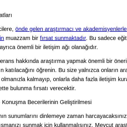
atları
cilere,
önde gelen araştırmacı ve akademisyenlerl
in
muazzam bir
fırsat sunmaktadır
. Bu sadece eğit
 ayrıca önemli bir iletişim ağı olanağıdır.
rans hakkında araştırma yapmak önemli bir öneri o
 katılacağını öğrenin. Bu size yalnızca onların ar
i olmanızla kalmayıp, onlarla daha fazla iletişim kur
tte bulunma fırsatı verecektir.
onuşma Becerilerinin Geliştirilmesi
rının sunumlarını dinlemeye zaman harcayacaksınız.
lışmanızı sunmak için kullanmalısınız. Mevcut araş