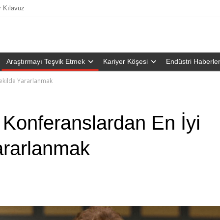
r Kılavuz
Araştırmayı Teşvik Etmek
Kariyer Köşesi
Endüstri Haberler
ekilde Yararlanmak
Konferanslardan En İyi
ararlanmak