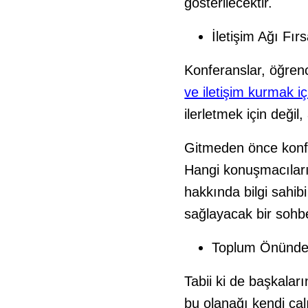
gösterilecektir.
İletişim Ağı Fırs
Konferanslar, öğren
ve iletişim kurmak iç
ilerletmek için değil,
Gitmeden önce konfe
Hangi konuşmacıların
hakkında bilgi sahib
sağlayacak bir sohbe
Toplum Önünde K
Tabii ki de başkala
bu olanağı kendi ça