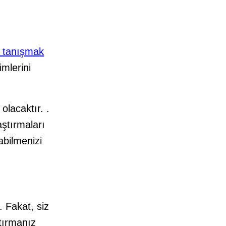
e tanışmak
imlerini
lacaktır. .
aştırmaları
abilmenizi
 Fakat, siz
tırmanız