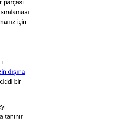
ir parçası
sıralaması
manız için
rı
zin dışına
iddi bir
eyi
a tanınır