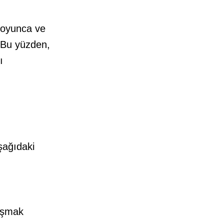
 boyunca ve
. Bu yüzden,
ı
şağıdaki
nışmak