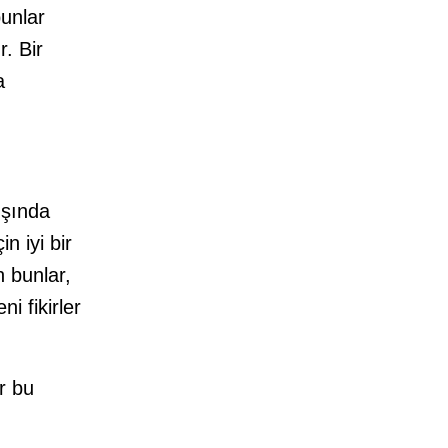
bunlar
. Bir
a
ışında
n iyi bir
n bunlar,
i fikirler
ar bu