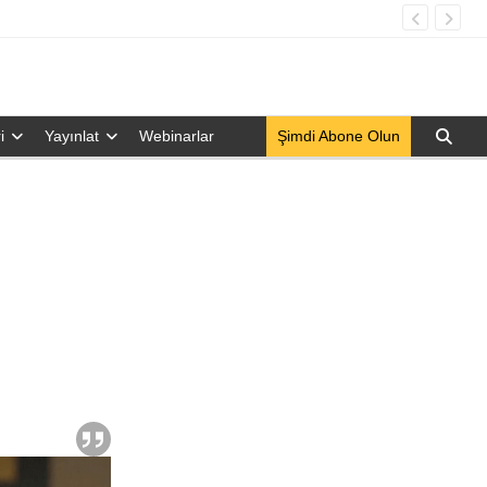
i
Yayınlat
Webinarlar
Şimdi Abone Olun