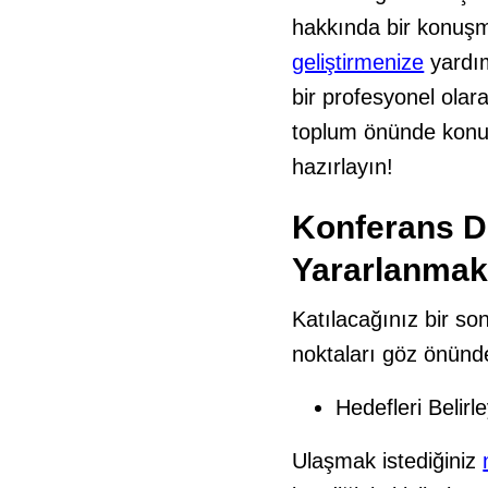
hakkında bir konu
geliştirmenize
yardım
bir profesyonel olar
toplum önünde konu
hazırlayın!
Konferans De
Yararlanma
Katılacağınız bir so
noktaları göz önünd
Hedefleri Belir
Ulaşmak istediğiniz