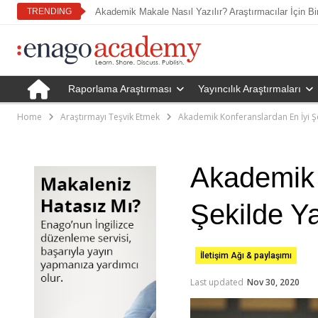
TRENDING
Akademik Makale Nasıl Yazılır? Araştırmacılar İçin Bi
Raporlama Araştırması
Yayıncılık Araştırmaları
Home
Araştırmayı Teşvik Etmek
Akademik Konferanslardan En İyi Ş
Akademik 
Şekilde Y
İletişim Ağı & paylaşımı
Last updated
Nov 30, 2020