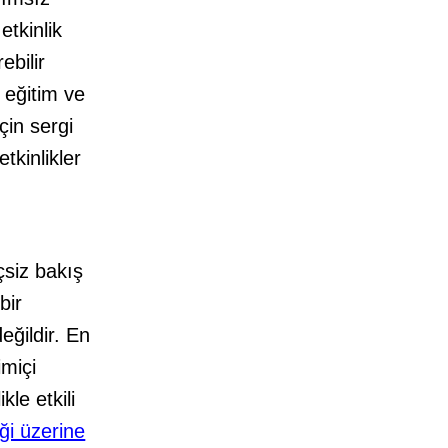
etkinlik
ebilir
 eğitim ve
için sergi
etkinlikler
çsiz bakış
bir
eğildir. En
imiçi
le etkili
ği üzerine