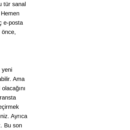
u tür sanal
r? Hemen
aç e-posta
n önce,
e yeni
bilir. Ama
 olacağını
eransta
geçirmek
iniz. Ayrıca
z. Bu son