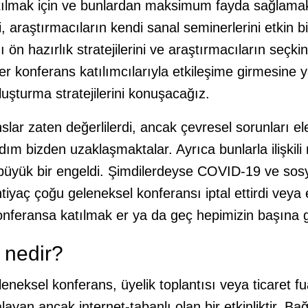
tılmak için ve bunlardan maksimum fayda sağlamak 
, araştırmacıların kendi sanal seminerlerini etkin bi
ı ön hazırlık stratejilerini ve araştırmacıların seçki
r konferans katılımcılarıyla etkileşime girmesine 
uşturma stratejilerini konuşacağız.
lar zaten değerlilerdi, ancak çevresel sorunları e
ım bizden uzaklaşmaktalar. Ayrıca bunlarla ilişkili 
n büyük bir engeldi. Şimdilerdeyse COVID-19 ve sos
iyaç çoğu geleneksel konferansı iptal ettirdi veya e
konferansa katılmak er ya da geç hepimizin başına 
k nedir?
leneksel konferans, üyelik toplantısı veya ticaret fu
ayan ancak internet-tabanlı olan bir etkinliktir. Ba