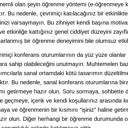
önemli olan şeyin öğrenme yöntemi (e-öğrenmeye ka
r. Bu nedenle, çevrimiçi katılacağınız bir etkinlikt
izi varsaymayın. Bu zihniyet kendi başına motiv
ve etkinliğe kattığınız genel ciddiyet düzeyini zayıfla
asarlanmış bir öğrenme deneyimini bile olumsuz etkile
vrimiçi konferans oturumlarının da yüz yüze olanlar
ra sahip olabileceğini unutmayın. Muhtemelen baz
tılımcılarla sanal ortamdaki kötü tasarımın düzeltilm
tır. Bu nedenle, sanal konferans oturumlarına bir
ımı getirmeye hazır olun. Soru sormaya, sohbette d
şime geçmeye, içerik ve kendi koşullarınız arasında k
maya ve öğrenmenin bir kısmını “işiniz” haline getir
ır olun. Diğer herhangi bir öğrenme durumunda ol