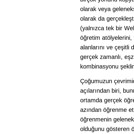
olarak veya gelenekse
olarak da gerçekleşti
(yalnızca tek bir We
öğretim atölyelerini, 
alanlarını ve çeşitli 
gerçek zamanlı, eşza
kombinasyonu şeklin
Çoğumuzun çevrimiçi 
açılarından biri, bun
ortamda gerçek öğren
azından öğrenme etki
öğrenmenin geleneksel
olduğunu gösteren ön