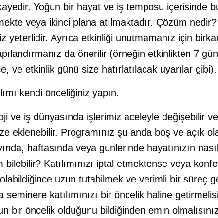
ikayedir. Yoğun bir hayat ve iş temposu içerisinde b
ilmekte veya ikinci plana atılmaktadır. Çözüm nedi
z yeterlidir. Ayrıca etkinliği unutmamanız için birk
apılandırmanız da önerilir (örneğin etkinlikten 7 gü
e, ve etkinlik günü size hatırlatılacak uyarılar gibi).
lımı kendi önceliğiniz yapın.
oloji ve iş dünyasında işlerimiz aceleyle değişebilir v
ize eklenebilir. Programınız şu anda boş ve açık ola
ında, haftasında veya günlerinde hayatınızın nasıl
 bilebilir? Katılımınızı iptal etmektense veya konf
 olabildiğince uzun tutabilmek ve verimli bir süreç 
 seminere katılımınızı bir öncelik haline getirmelis
n bir öncelik olduğunu bildiğinden emin olmalısını