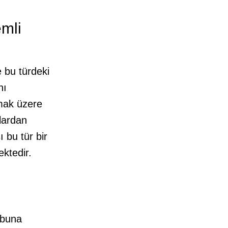
mli
 bu türdeki
nı
lmak üzere
slardan
 bu tür bir
ktedir.
 buna