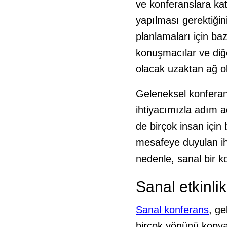
ve konferanslara ka
yapılması gerektiğini
planlamaları için baz
konuşmacılar ve diğe
olacak uzaktan ağ ol
Geleneksel konferans
ihtiyacımızla adım ad
de birçok insan içi
mesafeye duyulan iht
nedenle, sanal bir 
Sanal etkinli
Sanal konferans
, ge
birçok yönünü kopyal