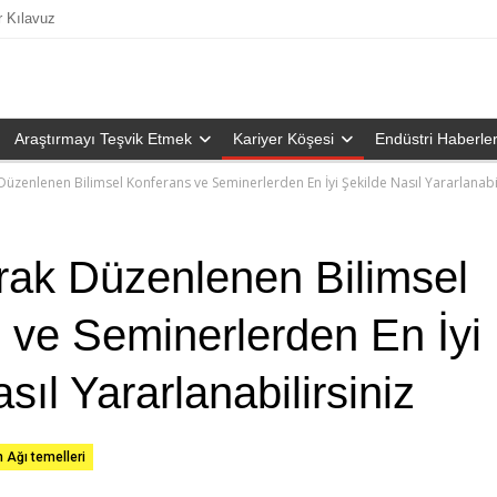
r Kılavuz
Araştırmayı Teşvik Etmek
Kariyer Köşesi
Endüstri Haberler
Düzenlenen Bilimsel Konferans ve Seminerlerden En İyi Şekilde Nasıl Yararlanabil
rak Düzenlenen Bilimsel
 ve Seminerlerden En İyi
sıl Yararlanabilirsiniz
m Ağı temelleri