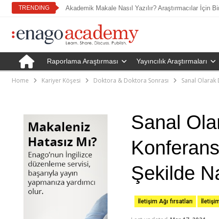
TRENDING
Akademik Makale Nasıl Yazılır? Araştırmacılar İçin Bi
Raporlama Araştırması
Yayıncılık Araştırmaları
Home
Kariyer Köşesi
Doktora & Doktora Sonrası
Sanal Olarak 
Sanal Ola
Konferans
Şekilde Na
İletişim Ağı fırsatları
İletişi