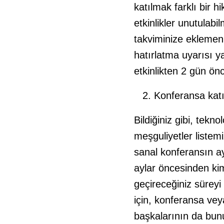
katılmak farklı bir h
etkinlikler unutulab
takviminize eklemeni
hatırlatma uyarısı y
etkinlikten 2 gün önc
Konferansa katı
Bildiğiniz gibi, tekn
meşguliyetler listem
sanal konferansın ay
aylar öncesinden kim
geçireceğiniz süreyi
için, konferansa veya
başkalarının da bunu