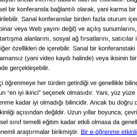
l bir konferansla bağlantılı olarak, yani karma bir 
rilebilir. Sanal konferanslar birden fazla oturum içer
binar veya Web yayını değil) ve açılış sunumlarını,
tartışma alanlarını, sosyal ağ fırsatlarını, satıcılar 
diğer özellikleri de içerebilir. Sanal bir konferanstaki 
mansız (yani video kaydı halinde) veya ikisinin bir
de gerçekleşebilir.
öğrenmeye her türden getirdiği ve genellikle bilin
un “en iyi ikinci” seçenek olmasıdır. Yani, yüz yüze 
me kadar iyi olmadığı bilincidir. Ancak bu doğru d
nliği açısından değildir. Uzun yıllar boyunca, çevr
 sınıf temelli eğitim kadar etkili olmasa da genellik
emli araştırmalar birikmiştir.
Bir e-öğrenme etkinli