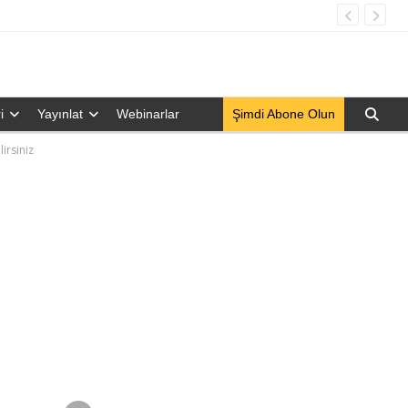
i
Yayınlat
Webinarlar
Şimdi Abone Olun
irsiniz