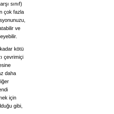
rşı sınıf)
en çok fazla
asyonunuzu,
tabilir ve
yebilir.
 kadar kötü
ı çevrimiçi
esine
az daha
iğer
endi
mek için
duğu gibi,