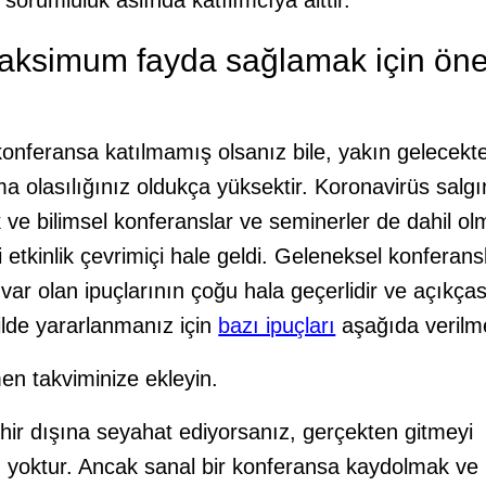
ir sorumluluk aslında katılımcıya aittir.
aksimum fayda sağlamak için öne
onferansa katılmamış olsanız bile, yakın gelecekte
ma olasılığınız oldukça yüksektir. Koronavirüs salgı
 ve bilimsel konferanslar ve seminerler de dahil o
lli etkinlik çevrimiçi hale geldi. Geleneksel konferan
var olan ipuçlarının çoğu hala geçerlidir ve açıkçası
kilde yararlanmanız için
bazı ipuçları
aşağıda verilme
n takviminize ekleyin.
ehir dışına seyahat ediyorsanız, gerçekten gitmeyi
u yoktur. Ancak sanal bir konferansa kaydolmak ve