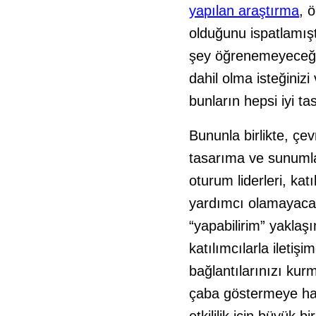
yapılan araştırma
, 
olduğunu ispatlamıştı
şey öğrenemeyeceğin
dahil olma isteğinizi 
bunların hepsi iyi t
Bununla birlikte, çe
tasarıma ve sunumla
oturum liderleri, ka
yardımcı olamayacak
“yapabilirim” yaklaş
katılımcılarla ileti
bağlantılarınızı kur
çaba göstermeye haz