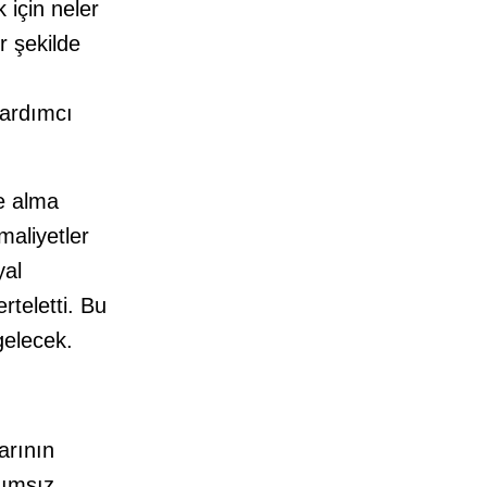
için neler
r şekilde
n
yardımcı
le alma
maliyetler
yal
rteletti. Bu
gelecek.
arının
ğımsız