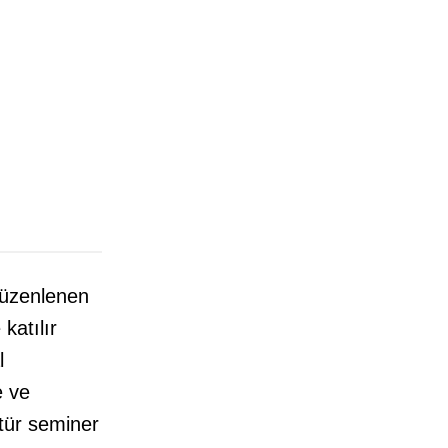
düzenlenen
katılır
l
e ve
 tür seminer