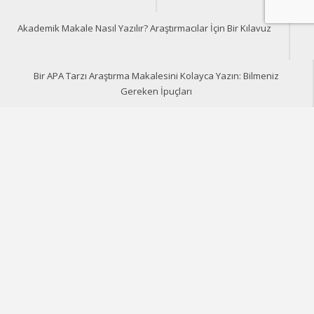
Akademik Makale Nasıl Yazılır? Araştırmacılar İçin Bir Kılavuz
Bir APA Tarzı Araştırma Makalesini Kolayca Yazın: Bilmeniz
Gereken İpuçları
Academic Writing Skills
Doktora öğrencileri için ipuçları
Akademik Makale Nasıl Yazılır?
Araştırmacılar İçin Bir Kılavuz
Last updated
Jul 19, 2025
Bu yazımızda, akademik makalenin ne olduğunu, makale
yazma sürecinin ayrıntılarını, farklı makale türlerini ve
makale yazmak için aşamalı hazırlığı ayrıntılı olarak ele
alacağız. Ayrıca, bir makalenin giriş kısmı, ana kısmı ve
sonuç bölümü nasıl yazılır gibi tüm detayları bulacaksınız.